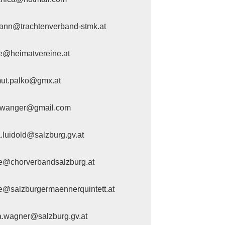
nn@trachtenverband-stmk.at
ce@heimatvereine.at
ut.palko@gmx.at
rrwanger@gmail.com
a.luidold@salzburg.gv.at
ce@chorverbandsalzburg.at
ce@salzburgermaennerquintett.at
a.wagner@salzburg.gv.at