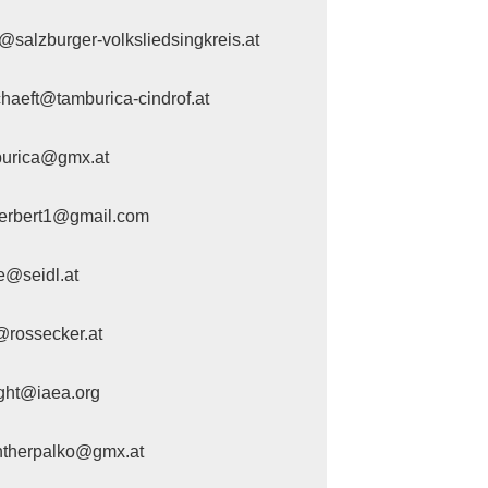
@salzburger-volksliedsingkreis.at
haeft@tamburica-cindrof.at
burica@gmx.at
herbert1@gmail.com
ce@seidl.at
@rossecker.at
ight@iaea.org
therpalko@gmx.at