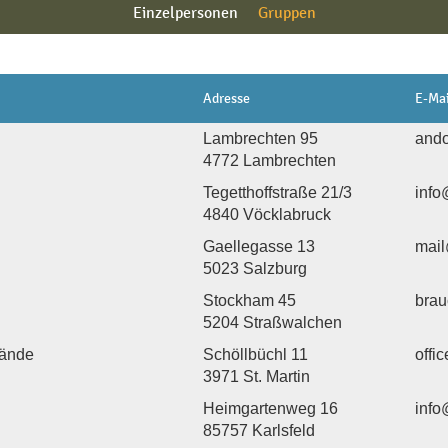
Einzelpersonen
Gruppen
Adresse
E-Mai
Lambrechten 95
ando
4772 Lambrechten
Tegetthoffstraße 21/3
info
4840 Vöcklabruck
Gaellegasse 13
mail
5023 Salzburg
Stockham 45
brau
5204 Straßwalchen
bände
Schöllbüchl 11
offi
3971 St. Martin
Heimgartenweg 16
info
85757 Karlsfeld