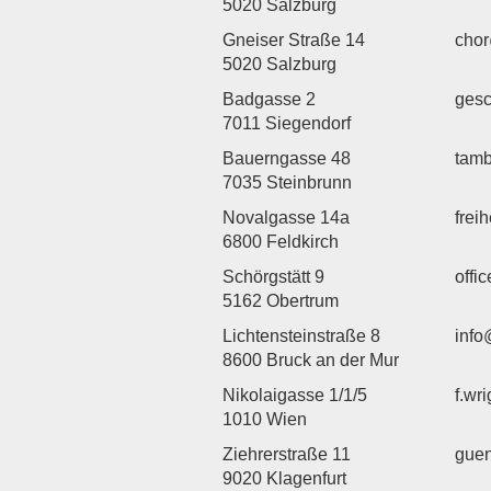
5020 Salzburg
Gneiser Straße 14
chor
5020 Salzburg
Badgasse 2
gesc
7011 Siegendorf
Bauerngasse 48
tam
7035 Steinbrunn
Novalgasse 14a
frei
6800 Feldkirch
Schörgstätt 9
offi
5162 Obertrum
Lichtensteinstraße 8
info
8600 Bruck an der Mur
Nikolaigasse 1/1/5
f.wr
1010 Wien
Ziehrerstraße 11
guen
9020 Klagenfurt