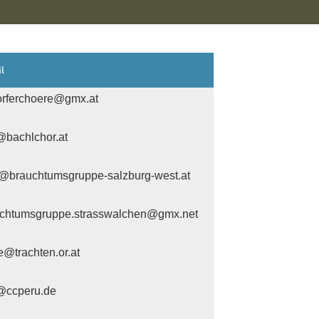
l
rferchoere@gmx.at
@bachlchor.at
@brauchtumsgruppe-salzburg-west.at
chtumsgruppe.strasswalchen@gmx.net
ce@trachten.or.at
@ccperu.de