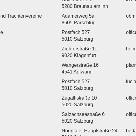
5280 Braunau am Inn
und Trachtenvereine
Adamerweg 5a
obma
8605 Parschlug
ne
Postfach 527
offi
5010 Salzburg
Ziehrerstraße 11
helm
9020 Klagenfurt
Wangerstraße 16
pfa
4541 Adlwang
Postfach 527
luci
5010 Salzburg
Zugallistraße 10
offi
5020 Salzburg
Salzachseestraße 6
offi
5020 Salzburg
Nonntaler Hauptstraße 24
bert