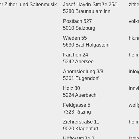
er Zither- und Saitenmusik
Josef-Haydn-Straße 25/1
zith
5280 Braunau am Inn
Postfach 527
volk
5010 Salzburg
Wieden 55
hk.n
5630 Bad Hofgastein
Farchen 24
heim
5342 Abersee
Ahornsiedlung 3/8
info
5301 Eugendorf
Holz 30
innv
5224 Auerbach
Feldgasse 5
wolf
7323 Ritzing
Ziehrerstraße 11
helm
9020 Klagenfurt
Höfterstraße 2
kvd