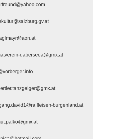
erfreund@yahoo.com
skultur@salzburg.gv.at
aglmayr@aon.at
atverein-daberseea@gmx.at
@vorberger.info
iertler.tanzgeiger@gmx.at
gang.david1@raiffeisen-burgenland.at
ut.palko@gmx.at
anica@hotmail.com