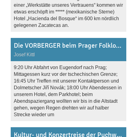
einer „Werkstätte unseres Vertrauens“ kommen wir
etwas erschöpft im ***** (mexikanische Sterne)
Hotel „Hacienda del Bosque“ im 600 km nördlich
gelegenen Zacatecas an.
Die VORBERGER beim Prager Folklore-Festival von 23.-26.7.2009
Josef Kittl
9:20 Uhr Abfahrt von Eugendorf nach Prag;
Mittagessen kurz vor der tschechischen Grenze;
16:45 Uhr Treffen mit unserer Kontaktperson und
Dolmetscher Jiří Novák; 18:00 Uhr Abendessen in
unserem Hotel, dem Parkhotel; beim
Abendspaziergang wollten wir bis in die Altstadt
gehen, wegen Regen drehten wir auf halber
Strecke wieder um
Kultur- und Konzertreise der Puchwieser Sänger nach Litauen vom 10.-13.7.2009